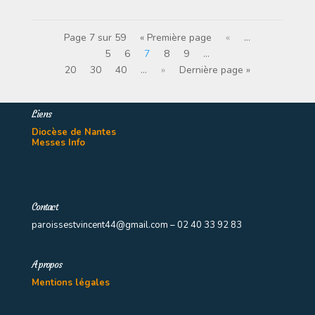
Page 7 sur 59
« Première page
«
…
5
6
7
8
9
…
20
30
40
…
»
Dernière page »
Liens
Diocèse de Nantes
Messes Info
Contact
paroissestvincent44@gmail.com – 02 40 33 92 83
A propos
Mentions légales