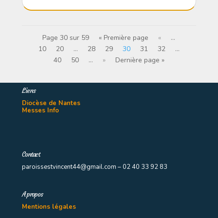
Page 30 sur 59
« Première page
«
…
10
20
…
28
29
30
31
32
…
40
50
…
»
Dernière page »
Liens
Diocèse de Nantes
Messes Info
Contact
paroissestvincent44@gmail.com – 02 40 33 92 83
A propos
Mentions légales